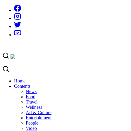
Skip
to
content
Home
Contents
News
Food
Travel
Wellness
Art & Culture
Entertainment
People
Video