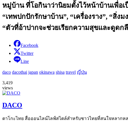
หมู่บ้าน ที่โอกินาว่านิยมตั้งไว้หน้าบ้านเพื่อเ
“เทพปกปักรักษาบ้าน”, “เครื่องราง”, “สิ่งมง
“ตัวที่อ้าปากจะช่วยเรียกความสุขและดูดก
Facebook
Twitter
Line
daco
dacothai
japan
okinawa
shisa
travel
ญี่ปุ่น
3,419
views
DACO
ดาโกะไทย สื่อออนไลน์ไลฟ์สไตล์สำหรับชาวไทยที่สนใจหลากหลายแง