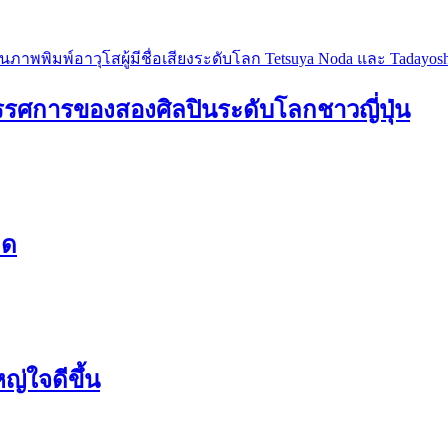
ารของสองศิลปินระดับโลกชาวญี่ปุ่น
ิด
ญ่ใจดีขึ้น