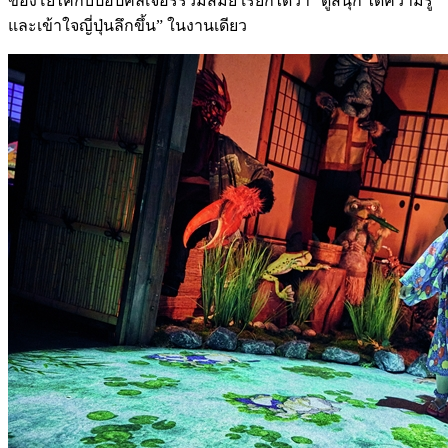
ของโยไคกับป๊อปคัลเจอร์ร่วมสมัย เรียกได้ว่า “ดูสนุก ได้ความรู้
และเข้าใจญี่ปุ่นลึกขึ้น” ในงานเดียว