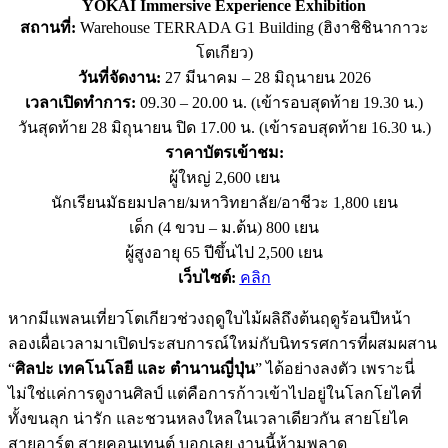
YOKAI Immersive Experience Exhibition
สถานที่:
Warehouse TERRADA G1 Building (ฮิงาชิชินากาวะ
โตเกียว)
วันที่จัดงาน:
27 มีนาคม – 28 มิถุนายน 2026
เวลาเปิดทำการ:
09.30 – 20.00 น. (เข้ารอบสุดท้าย 19.30 น.)
วันสุดท้าย 28 มิถุนายน ปิด 17.00 น. (เข้ารอบสุดท้าย 16.30 น.)
ราคาบัตรเข้าชม:
ผู้ใหญ่ 2,600 เยน
นักเรียนมัธยมปลาย/มหาวิทยาลัย/อาชีวะ 1,800 เยน
เด็ก (4 ขวบ – ม.ต้น) 800 เยน
ผู้สูงอายุ 65 ปีขึ้นไป 2,500 เยน
เว็บไซต์:
คลิก
หากมีแพลนเที่ยวโตเกียวช่วงฤดูใบไม้ผลิถึงต้นฤดูร้อนปีหน้า
ลองเผื่อเวลามาเปิดประสบการณ์ใหม่กับนิทรรศการที่ผสมผสาน
“
ศิลปะ เทคโนโลยี และ ตำนานญี่ปุ่น
” ได้อย่างลงตัว เพราะนี่
ไม่ใช่แค่การดูงานศิลป์ แต่คือการก้าวเข้าไปอยู่ในโลกโยไคที่
ทั้งขนลุก น่ารัก และชวนหลงใหลในเวลาเดียวกัน สายโยไค
สายอาร์ต สายคอนเทนต์ บอกเลย งานนี้ห้ามพลาด