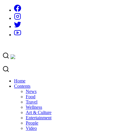
Skip
to
content
Home
Contents
News
Food
Travel
Wellness
Art & Culture
Entertainment
People
Video