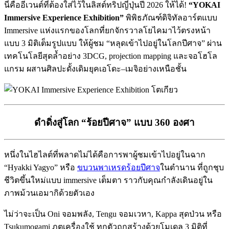
นี่คืออีเวนต์ที่ต้องใส่ไว้ในลิสต์ทริปญี่ปุ่นปี 2026 ให้ได้!
“YOKAI
Immersive Experience Exhibition”
พิพิธภัณฑ์ดิจิทัลอาร์ตแบบ
Immersive แห่งแรกของโลกที่ยกจักรวาลโยไคมาไว้ตรงหน้า
แบบ 3 มิติเต็มรูปแบบ ให้ผู้ชม “หลุดเข้าไปอยู่ในโลกปีศาจ” ผ่าน
เทคโนโลยีสุดล้ำอย่าง 3DCG, projection mapping และจอโฮโล
แกรม ผสานศิลปะดั้งเดิมยุคเอโดะ–เมจิอย่างเหนือชั้น
ดำดิ่งสู่โลก “ร้อยปีศาจ” แบบ 360 องศา
หนึ่งในไฮไลต์ที่พลาดไม่ได้คือการพาผู้ชมเข้าไปอยู่ในฉาก
“Hyakki Yagyo” หรือ
ขบวนพาเหรดร้อยปีศาจ
ในตำนาน ที่ถูกชุบ
ชีวิตขึ้นใหม่แบบ immersive เต็มตา ราวกับคุณกำลังเดินอยู่ใน
ภาพม้วนเอมากิด้วยตัวเอง
ไม่ว่าจะเป็น Oni จอมพลัง, Tengu จอมเวหา, Kappa สุดป่วน หรือ
Tsukumogami ภูตเครื่องใช้ ทุกตัวถูกสร้างด้วยโมเดล 3 มิติที่