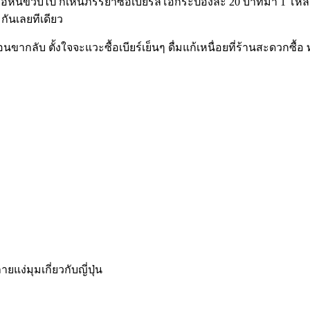
หันขวับไป ก็เห็นภรรยาซื้อเบียร์ลีโอกระป๋องละ 20 บาทมา 1 โหลเห
กันเลยทีเดียว
ลับ ตั้งใจจะแวะซื้อเบียร์เย็นๆ ดื่มแก้เหนื่อยที่ร้านสะดวกซื้อ ท
่มุมเกี่ยวกับญี่ปุ่น