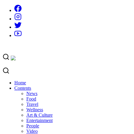
Skip
to
content
Home
Contents
News
Food
Travel
Wellness
Art & Culture
Entertainment
People
Video