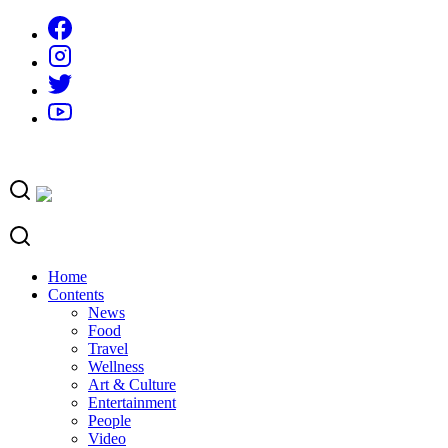
Skip
to
content
Home
Contents
News
Food
Travel
Wellness
Art & Culture
Entertainment
People
Video