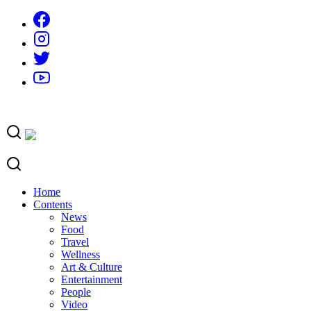
Skip
to
content
Home
Contents
News
Food
Travel
Wellness
Art & Culture
Entertainment
People
Video