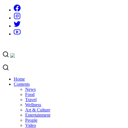
Skip
to
content
Home
Contents
News
Food
Travel
Wellness
Art & Culture
Entertainment
People
Video