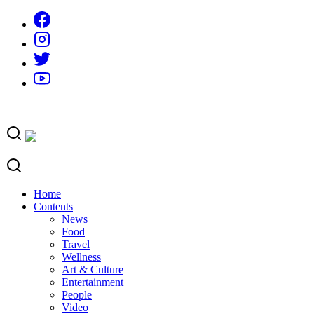
Skip
to
content
Home
Contents
News
Food
Travel
Wellness
Art & Culture
Entertainment
People
Video