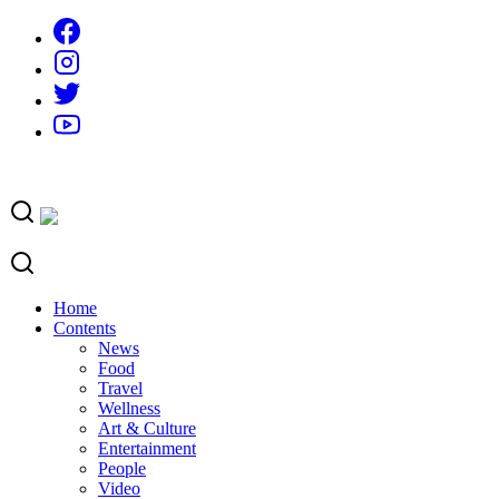
Skip
to
content
Home
Contents
News
Food
Travel
Wellness
Art & Culture
Entertainment
People
Video