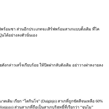
์ฟพร้อมชา ส่วนอีกประเภทจะเสิร์ฟพร้อมสาเกแบบดั้งเดิม ที่ไค
่นได้อย่างลงตัวนั่นเอง
งกล่าวเสร็จเรียบร้อย ให้ปิดฝากลับดังเดิม อย่าวางฝาหงายลง
าดเดิม เรียก “ไดกินโจ” (Daiginjo) สาเกที่ถูกขัดสีจนเหลือ 60%
zo) ส่วนสาเกที่ถือเป็นสาเกบริสุทธิ์ที่เรียกว่า “จุนไม”