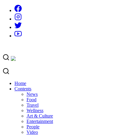
Skip
to
content
Home
Contents
News
Food
Travel
Wellness
Art & Culture
Entertainment
People
Video