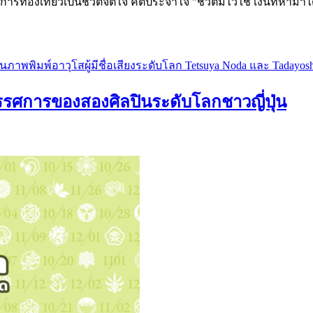
ท่องเที่ยวเป็นชีวิตจิตใจ คติประจำใจ "ชีวิตมีไว้ใช้ เงินที่หามาได้ก็
ารของสองศิลปินระดับโลกชาวญี่ปุ่น