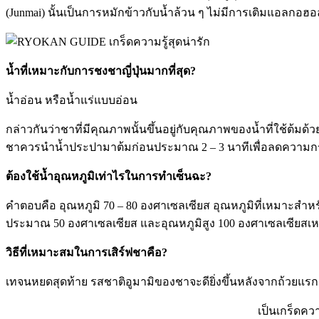
(Junmai) นั้นเป็นการหมักข้าวกับน้ำล้วน ๆ ไม่มีการเติมแอลกอฮอ
น้ำที่เหมาะกับการชงชาญี่ปุ่นมากที่สุด?
น้ำอ่อน หรือน้ำแร่แบบอ่อน
กล่าวกันว่าชาที่มีคุณภาพนั้นขึ้นอยู่กับคุณภาพของน้ำที่ใช้ต
ชาควรนำน้ำประปามาต้มก่อนประมาณ 2 – 3 นาทีเพื่อลดความกระด
ต้องใช้น้ำอุณหภูมิเท่าไรในการทำเซ็นฉะ?
คำตอบคือ อุณหภูมิ 70 – 80 องศาเซลเซียส อุณหภูมิที่เหมาะสำหรับ
ประมาณ 50 องศาเซลเซียส และอุณหภูมิสูง 100 องศาเซลเซียสเหม
วิธีที่เหมาะสมในการเสิร์ฟชาคือ?
เทจนหยดสุดท้าย รสชาติอูมามิของชาจะดียิ่งขึ้นหลังจากถ้วยแรก ห
เป็นเกร็ดควา