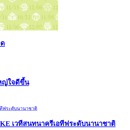
ิด
ญ่ใจดีขึ้น
E เวทีสนทนาครีเอทีฟระดับนานาชาติ