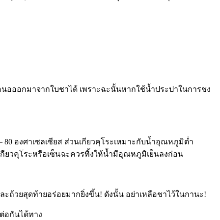
เอียดอ่อนอออกมาจากใบชาได้ เพราะฉะนั้นหากใช้น้ำประปาในการชง
 – 80 องศาเซลเซียส ส่วนเกียวคุโระเหมาะกับน้ำอุณหภูมิต่ำ
วคุโระหรือเซ็นฉะควรทิ้งให้น้ำมีอุณหภูมิเย็นลงก่อน
ถ้วยสุดท้ายอร่อยมากยิ่งขึ้น! ดังนั้น อย่าเหลือชาไว้ในกานะ!
ูต่อกันได้ทาง