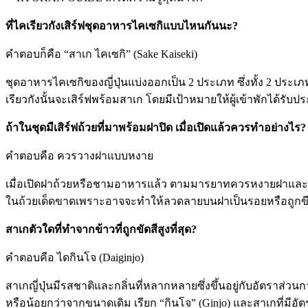
ที่ไคเรียวกังเสิร์ฟชุดอาหารไคเซกิแบบไหนกันนะ?
คำตอบก็คือ “สาเก ไคเซกิ” (Sake Kaiseki)
ชุดอาหารไคเซกิของญี่ปุ่นแบ่งออกเป็น 2 ประเภท ซึ่งทั้ง 2 ประเ
เรียวกังนั้นจะเสิร์ฟพร้อมสาเก โดยมีเป้าหมายให้ผู้เข้าพักได้รับ
ถ้าในชุดมีเสิร์ฟถ้วยที่มาพร้อมฝาปิด เมื่อเปิดแล้วควรทำอย่างไร?
คำตอบคือ ควรวางฝาแบบหงาย
เมื่อเปิดฝาถ้วยหรือชามอาหารแล้ว ตามมารยาทควรหงายฝาและวางไว
ในถ้วยเด็ดขาดเพราะอาจจะทำให้ลวดลายบนฝาเป็นรอยหรือถูกขี
สาเกตัวใดที่ทำจากข้าวที่ถูกขัดสีสูงที่สุด?
คำตอบคือ ไดกินโจ (Daiginjo)
สาเกญี่ปุ่นมีรสชาติและกลิ่นที่หลากหลายซึ่งขึ้นอยู่กับอัตราส่ว
หรือน้อยกว่าจากขนาดเดิม เรียก “กินโจ” (Ginjo) และสาเกที่มีอัต