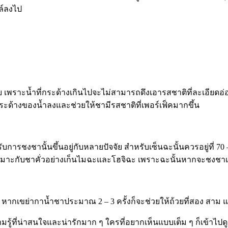
ล์ลงไป
้มด้วย เพราะน้ำที่กระด้างเกินไปจะไม่สามารถดึงเอารสชาติที่ละ
้างของน้ำลงและช่วยให้ชามีรสชาติที่เพอร์เฟ็คมากขึ้น
การชงชานั้นขึ้นอยู่กับหลายปัจจัย สำหรับเซ็นฉะนั้นควรอยู่ที่ 70
าะกับชาคั่วอย่างเก็นไมฉะและโฮจิฉะ เพราะฉะนั้นหากจะชงชาเกีย
ากเขย่ากาน้ำชาประมาณ 2 – 3 ครั้งก็จะช่วยให้ถ้วยที่สอง สาม และ
มรู้ที่น่าสนใจและน่ารักมาก ๆ ใครที่อยากเห็นแบบเต็ม ๆ ก็เข้าไปด