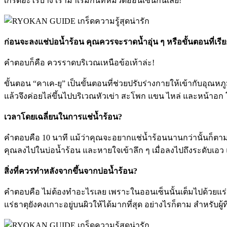
เกร็ดอะไรบ้าง เรามาเริ่มกันที่หมวดออนเซ็นกันเลย!
ก่อนจะลงแช่บ่อน้ำร้อน คุณควรจะราดน้ำอุ่น ๆ หรือขั้นตอนที่เร
คำตอบก็คือ ควรราดบริเวณเหนือข้อเท้าล่ะ!
ขั้นตอน “คาเค-ยุ” เป็นขั้นตอนที่ช่วยปรับร่างกายให้เข้ากับอุณห
แล้วจึงค่อยไล่ขึ้นไปบริเวณหัวเข่า สะโพก แขน ไหล่ และหน้าอ
เวลาโดยเฉลี่ยนในการแช่น้ำร้อน?
คำตอบคือ 10 นาที แม้ว่าคุณจะอยากแช่น้ำร้อนนานกว่านั้นก็ตาม
คุณลงไปในบ่อน้ำร้อน และหายใจเข้าลึก ๆ เมื่อลงไปถึงระดับเอว แ
สิ่งที่ควรทำหลังจากขึ้นจากบ่อน้ำร้อน?
คำตอบคือ ไม่ต้องทำอะไรเลย เพราะในออนเซ็นนั้นเต็มไปด้วยแร่ธาต
แร่ธาตุยังคงเกาะอยู่บนผิวให้ได้มากที่สุด อย่างไรก็ตาม สำหรับผู้