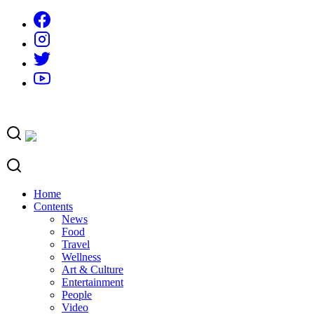
Skip
to
content
Home
Contents
News
Food
Travel
Wellness
Art & Culture
Entertainment
People
Video