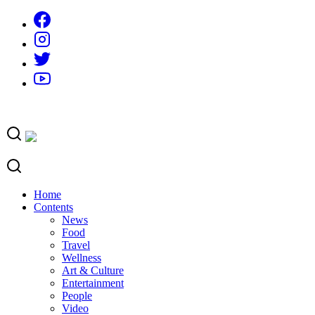
Skip
to
content
Home
Contents
News
Food
Travel
Wellness
Art & Culture
Entertainment
People
Video