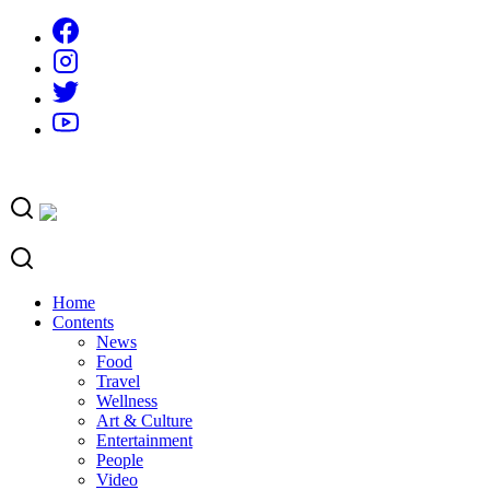
Skip
to
content
Home
Contents
News
Food
Travel
Wellness
Art & Culture
Entertainment
People
Video