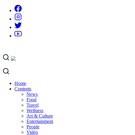
Skip
to
content
Home
Contents
News
Food
Travel
Wellness
Art & Culture
Entertainment
People
Video