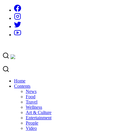
Skip
to
content
Home
Contents
News
Food
Travel
Wellness
Art & Culture
Entertainment
People
Video