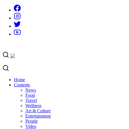
Skip
to
content
Home
Contents
News
Food
Travel
Wellness
Art & Culture
Entertainment
People
Video