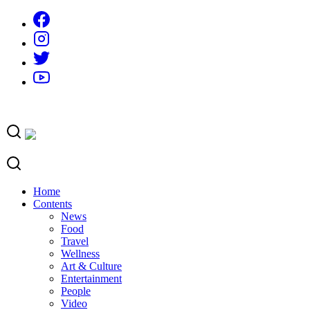
Skip
to
content
Home
Contents
News
Food
Travel
Wellness
Art & Culture
Entertainment
People
Video