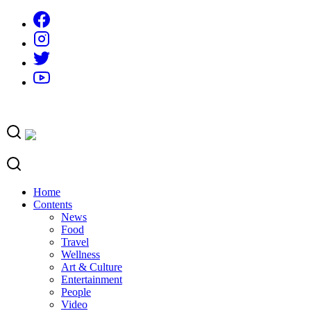
Skip
to
content
Home
Contents
News
Food
Travel
Wellness
Art & Culture
Entertainment
People
Video