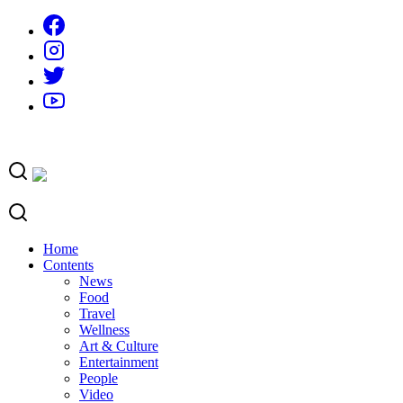
Skip
to
content
Home
Contents
News
Food
Travel
Wellness
Art & Culture
Entertainment
People
Video