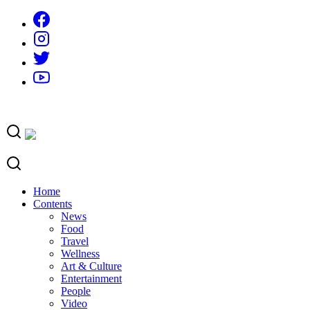
Skip
to
content
Home
Contents
News
Food
Travel
Wellness
Art & Culture
Entertainment
People
Video