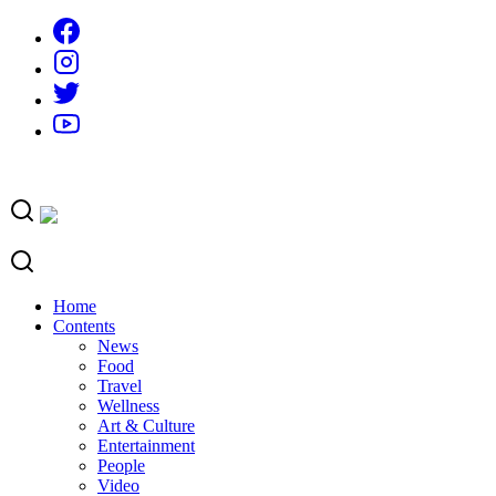
Skip
to
content
Home
Contents
News
Food
Travel
Wellness
Art & Culture
Entertainment
People
Video