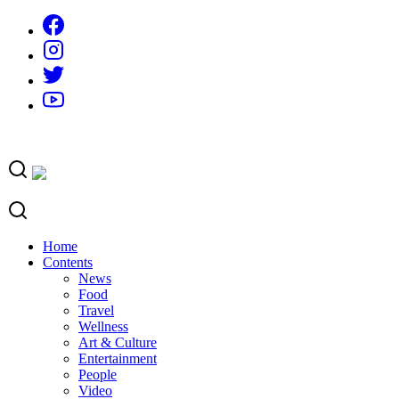
Skip
to
content
Home
Contents
News
Food
Travel
Wellness
Art & Culture
Entertainment
People
Video