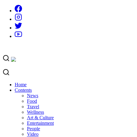
Skip
to
content
Home
Contents
News
Food
Travel
Wellness
Art & Culture
Entertainment
People
Video