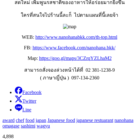
สดใหม่ เพิ่มพูนรสชาติของอาหารให้อร่อยมากยิ่งขึ้น
ใครที่สนใจไปร้านนี้ละก็ ไปตามแผนที่นี้เลยจ้า
WEB:
http://www.nanohanabkk.com/th-top.html
FB:
https://www.facebook.com/nanohana.bkk/
Map:
https://goo.gl/maps/3CZrqYZLhaM2
สามารถสั่งจองล่วงหน้าได้ที่ 02 381-1238-9
( ภาษาญี่ปุ่น ) 097-134-2360
Facebook
Twitter
Line
award
chef
food
japan
Japanese food
japanese restuarant
nanohana
omagase
sashimi
wagyu
4,898