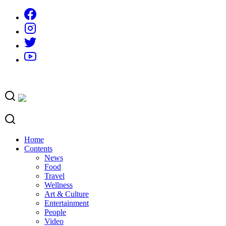
Skip
to
content
Home
Contents
News
Food
Travel
Wellness
Art & Culture
Entertainment
People
Video