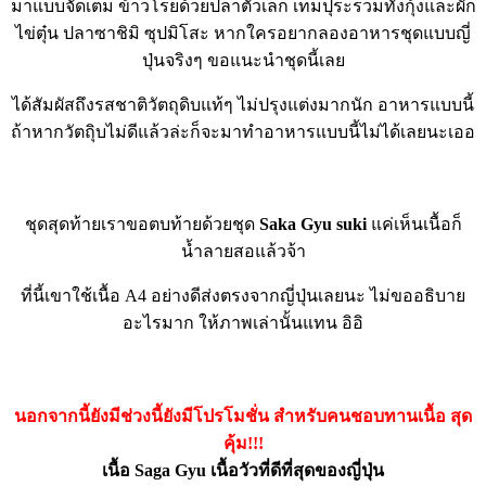
มาแบบจัดเต็ม ข้าวโรยด้วยปลาตัวเล็ก เทมปุระรวมทั้งกุ้งและผัก
ไข่ตุ๋น ปลาซาชิมิ ซุปมิโสะ หากใครอยากลองอาหารชุดแบบญี่
ปุ่นจริงๆ ขอแนะนำชุดนี้เลย
ได้สัมผัสถึงรสชาติวัตถุดิบแท้ๆ ไม่ปรุงแต่งมากนัก อาหารแบบนี้
ถ้าหากวัตถุิบไม่ดีแล้วล่ะก็จะมาทำอาหารแบบนี้ไม่ได้เลยนะเออ
ชุดสุดท้ายเราขอตบท้ายด้วยชุด
Saka Gyu suki
แค่เห็นเนื้อก็
น้ำลายสอแล้วจ้า
ที่นี้เขาใช้เนื้อ A4 อย่างดีส่งตรงจากญี่ปุ่นเลยนะ ไม่ขออธิบาย
อะไรมาก ให้ภาพเล่านั้นแทน อิอิ
นอกจากนี้ยังมีช่วงนี้ยังมีโปรโมชั่น สำหรับคนชอบทานเนื้อ สุด
คุ้ม!!!
เนื้อ Saga Gyu เนื้อวัวที่ดีที่สุดของญี่ปุ่น