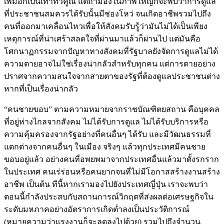
เพิ่มอีกเป็นเท่าทวีคูณ แต่ถ้ามองในภาพใหญ่ก็จะพบว่าการดูแล
ที่ประชาชนสมควรได้รับนั้นมีช่องโหว่ จนเกิดอาชีพรวมไปถึง
คนที่ออกมาเคลื่อนไหวเพื่อให้สังคมรับรู้ว่ามันไม่ได้เป็นเพียง
เหตุการณ์ที่น่าเศร้าสลดใจที่ผ่านมาแล้วก็ผ่านไป แต่มันคือ
โศกนาฏกรรมจากปัญหาทางสังคมที่รัฐบาลยังจัดการดูแลไม่ได้
ความตายอาจไม่ใช่เรื่องน่ากลัวสำหรับทุกคน แต่การตายอย่าง
ปราศจากความสนใจจากสายตาของรัฐที่ต้องดูแลประชาชนต่าง
หากที่เป็นเรื่องน่ากลัว
“คนชายขอบ” ตามความหมายจากราชบัณฑิตยสถาน คือบุคคล
ที่อยู่ห่างไกลจากสังคม ไม่ได้รับการดูแล ไม่ได้รับบริการหรือ
ความคุ้มครองจากรัฐอย่างที่คนอื่นๆ ได้รับ และมีวัฒนธรรมที่
แตกต่างจากคนอื่นๆ ในเมือง จริงๆ แล้วทุกประเทศมีคนชาย
ขอบอยู่แล้ว อย่างคนที่อพยพมาจากประเทศอื่นแล้วมาตั้งรกราก
ในประเทศ คนเร่ร่อนหรือคนยากจนที่ไม่มีโอกาสสร้างงานสร้าง
อาชีพ เป็นต้น ทีนี้หากเรามองไปยังประเทศญี่ปุ่น เราจะพบว่า
ตอนนี้กำลังประสบกับสถานการณ์วิกฤตที่ส่งผลต่อเศรษฐกิจใน
ระดับมหภาคอย่างอัตราการเกิดต่ำลงเป็นประวัติการณ์
(หมายความว่าแรงงานก็จะลดลงไปด้วย) รวมไปถึงจำนวน