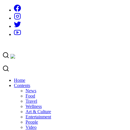
Skip
to
content
Home
Contents
News
Food
Travel
Wellness
Art & Culture
Entertainment
People
Video