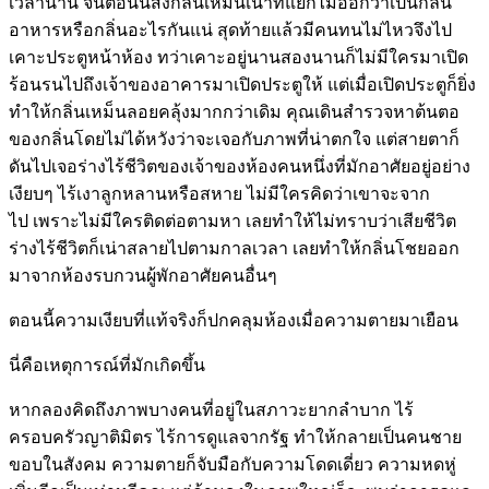
เวลานาน จนตอนนี้ส่งกลิ่นเหม็นเน่าที่แยกไม่ออกว่าเป็นกลิ่น
อาหารหรือกลิ่นอะไรกันแน่ สุดท้ายแล้วมีคนทนไม่ไหวจึงไป
เคาะประตูหน้าห้อง ทว่าเคาะอยู่นานสองนานก็ไม่มีใครมาเปิด
ร้อนรนไปถึงเจ้าของอาคารมาเปิดประตูให้ แต่เมื่อเปิดประตูก็ยิ่ง
ทำให้กลิ่นเหม็นลอยคลุ้งมากกว่าเดิม คุณเดินสำรวจหาต้นตอ
ของกลิ่นโดยไม่ได้หวังว่าจะเจอกับภาพที่น่าตกใจ แต่สายตาก็
ดันไปเจอร่างไร้ชีวิตของเจ้าของห้องคนหนึ่งที่มักอาศัยอยู่อย่าง
เงียบๆ ไร้เงาลูกหลานหรือสหาย ไม่มีใครคิดว่าเขาจะจาก
ไป เพราะไม่มีใครติดต่อตามหา เลยทำให้ไม่ทราบว่าเสียชีวิต
ร่างไร้ชีวิตก็เน่าสลายไปตามกาลเวลา เลยทำให้กลิ่นโชยออก
มาจากห้องรบกวนผู้พักอาศัยคนอื่นๆ
ตอนนี้ความเงียบที่แท้จริงก็ปกคลุมห้องเมื่อความตายมาเยือน
นี่คือเหตุการณ์ที่มักเกิดขึ้น
หากลองคิดถึงภาพบางคนที่อยู่ในสภาวะยากลำบาก ไร้
ครอบครัวญาติมิตร ไร้การดูแลจากรัฐ ทำให้กลายเป็นคนชาย
ขอบในสังคม ความตายก็จับมือกับความโดดเดี่ยว ความหดหู่