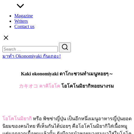
Magazine
Writers
Contact us
Search
for:
มาทำ Okonomiyaki กันเถอะ!
Kaki okonomiyaki ดาโกะชวนทำเมนูหอยๆ～
カキオコ คาคิโอโค
โอโคโนมิยากิหอยนางรม
โอโคโนมิยากิ
หรือ พิซซ่าญี่ปุ่น เป็นอีกหนึ่งเมนูอาหารญี่ปุ่นยอด
นิยมของคนไทย ที่เห็นกันได้บ่อยๆ คือโอโคโนมิยากิใส่เนื้อหมู
แต่นอกจากเนื้อหมูแล้วนั้น ยังมีการนำหอยนางรมมาใส่ในโอโค