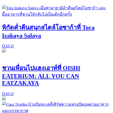
พิกัดค่ำคืนสนุกสไตล์โอซาก้าที่ Tora
Izakaya Salaya
DACO
ชวนเพื่อนไปแฮงเอาท์ที่ OISHI
EATERIUM: ALL YOU CAN
EATZAKAYA
DACO