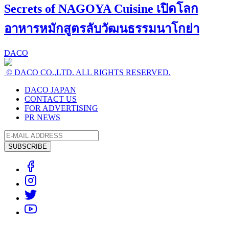
Secrets of NAGOYA Cuisine เปิดโลก
อาหารหมักสูตรลับวัฒนธรรมนาโกย่า
DACO
© DACO CO.,LTD. ALL RIGHTS RESERVED.
DACO JAPAN
CONTACT US
FOR ADVERTISING
PR NEWS