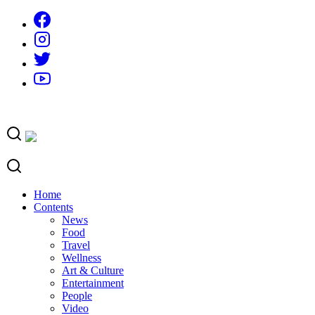
Skip
to
content
Home
Contents
News
Food
Travel
Wellness
Art & Culture
Entertainment
People
Video