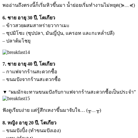
พออ่านถึงตรงนี้ก็เริ่มหิวขึ้นมา น้ำย่อยเริ่มทำงานไม่หยุด(⋟﹏⋞)
6. ชาย อายุ 30 ปี, โตเกียว
– ข้าวสวยผสมสาหร่ายวากาเมะ
– ซุปมิโซะ (ซุปปลา, มันญี่ปุ่น, แครอท และกะหล่ำปลี)
– ปลาต้มโชยุ
7. ชาย อายุ 40 ปี, โตเกียว
– กาแฟจากร้านสะดวกซื้อ
– ขนมปังจากร้านสะดวกซื้อ
▼ “ผมมักจะทานขนมปังกับกาแฟจากร้านสะดวกซื้อเป็นประจำ”
ฟังดูเรียบง่าย แต่รู้สึกเหงาขึ้นมาจับใจ… (╥﹏╥)
8. หญิง อายุ 20 ปี, โตเกียว
– ขนมปังปิ้ง (ทำขนมปังเอง)