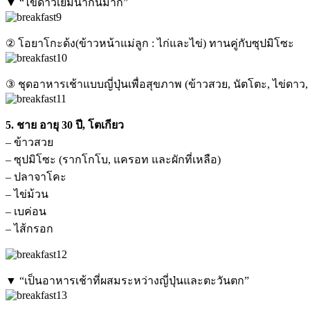
▼ “ไข่ดาวเยิ้มน่ากินมาก”
② โอยาโกะด้ง(ข้าวหน้าแม่ลูก : ไก่และไข่) ทานคู่กับซุปมิโซะ
③ ชุดอาหารเช้าแบบญี่ปุ่นเพื่อสุขภาพ (ข้าวสวย, นัตโตะ, ไข่ดาว, เ
5. ชาย อายุ 30 ปี, โตเกียว
– ข้าวสวย
– ซุปมิโซะ (รากโกโบ, แครอท และผักที่เหลือ)
– ปลาจาโคะ
– ไข่ม้วน
– เบค่อน
– ไส้กรอก
▼ “เป็นอาหารเช้าที่ผสมระหว่างญี่ปุ่นและตะวันตก”