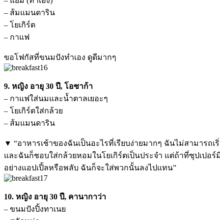
– แยม (ทำเอง)
– ส้มแมนดาริน
– โยเกิร์ต
– กาแฟ
ขอโฟกัสที่ขนมปังทำเอง ดูดีมากๆ
9. หญิง อายุ 30 ปี, โอซาก้า
– กาแฟใส่นมและน้ำตาลเยอะๆ
– โยเกิร์ตใส่กล้วย
– ส้มแมนดาริน
▼ “อาหารเช้าของฉันเป็นอะไรที่เรียบง่ายมากๆ ฉันไม่สามารถเริ
และฉันก็ชอบใส่กล้วยหอมในโยเกิร์ตเป็นประจำ แต่ถ้าที่ซุปเปอร์มีผ
อย่างแอปเปิ้ลหรือพลับ ฉันก็จะใส่พวกนั้นลงไปแทน”
10. หญิง อายุ 30 ปี, คานากาว่า
– ขนมปังปิ้งทาเนย