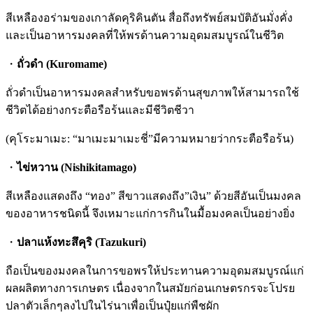
สีเหลืองอร่ามของเกาลัดคุริคินตัน สื่อถึงทรัพย์สมบัติอันมั่งคั่ง
และเป็นอาหารมงคลที่ให้พรด้านความอุดมสมบูรณ์ในชีวิต
・
ถั่วดำ (Kuromame)
ถั่วดำเป็นอาหารมงคลสำหรับขอพรด้านสุขภาพให้สามารถใช้
ชีวิตได้อย่างกระตือรือร้นและมีชีวิตชีวา
(คุโระมาเมะ: “มาเมะมาเมะชี่”มีความหมายว่ากระตือรือร้น)
・
ไข่หวาน (Nishikitamago)
สีเหลืองแสดงถึง “ทอง” สีขาวแสดงถึง”เงิน” ด้วยสีอันเป็นมงคล
ของอาหารชนิดนี้ จึงเหมาะแก่การกินในมื้อมงคลเป็นอย่างยิ่ง
・
ปลาแห้งทะสึคุริ (Tazukuri)
ถือเป็นของมงคลในการขอพรให้ประทานความอุดมสมบูรณ์แก่
ผลผลิตทางการเกษตร เนื่องจากในสมัยก่อนเกษตรกรจะโปรย
ปลาตัวเล็กๆลงไปในไร่นาเพื่อเป็นปุ๋ยแก่พืชผัก