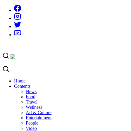
Skip
to
content
Home
Contents
News
Food
Travel
Wellness
Art & Culture
Entertainment
People
Video