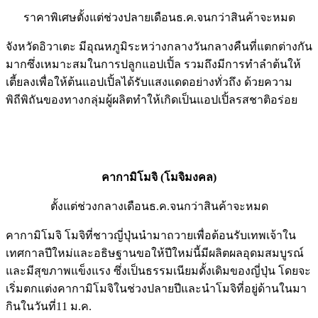
ราคาพิเศษตั้งแต่ช่วงปลายเดือนธ.ค.จนกว่าสินค้าจะหมด
จังหวัดอิวาเตะ มีอุณหภูมิระหว่างกลางวันกลางคืนที่แตกต่างกัน
มากซึ่งเหมาะสมในการปลูกแอปเปิ้ล รวมถึงมีการทำลำต้นให้
เตี้ยลงเพื่อให้ต้นแอปเปิ้ลได้รับแสงแดดอย่างทั่วถึง ด้วยความ
พิถีพิถันของทางกลุ่มผู้ผลิตทำให้เกิดเป็นแอปเปิ้ลรสชาติอร่อย
คากามิโมจิ (โมจิมงคล)
ตั้งแต่ช่วงกลางเดือนธ.ค.จนกว่าสินค้าจะหมด
คากามิโมจิ โมจิที่ชาวญี่ปุ่นนำมาถวายเพื่อต้อนรับเทพเจ้าใน
เทศกาลปีใหม่และอธิษฐานขอให้ปีใหม่นี้มีผลิตผลอุดมสมบูรณ์
และมีสุขภาพแข็งแรง ซึ่งเป็นธรรมเนียมดั้งเดิมของญี่ปุ่น โดยจะ
เริ่มตกแต่งคากามิโมจิในช่วงปลายปีและนำโมจิที่อยู่ด้านในมา
กินในวันที่11 ม.ค.