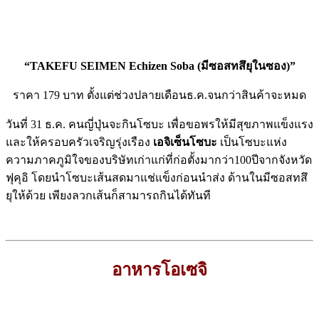
“TAKEFU SEIMEN Echizen Soba (มีซอสทสึยุในซอง)”
ราคา 179 บาท ตั้งแต่ช่วงปลายเดือนธ.ค.จนกว่าสินค้าจะหมด
วันที่ 31 ธ.ค. คนญี่ปุ่นจะกินโซบะ เพื่อขอพรให้มีสุขภาพแข็งแรง
และให้ครอบครัวเจริญรุ่งเรือง
เอจิเซ็นโซบะ
เป็นโซบะแห่ง
ความภาคภูมิใจของบริษัทเก่าแก่ที่ก่อตั้งมากว่า100ปีจากจังหวัด
ฟุคุอิ โดยนำโซบะเส้นสดมาแช่แข็งก่อนนำส่ง ด้านในมีซอสทสึ
ยุให้ด้วย เพียงลวกเส้นก็สามารถกินได้ทันที
อาหารโอเซจิ