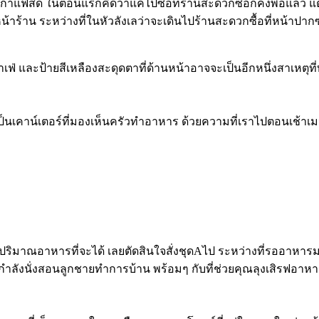
กาแฟสด ในตอนแรกคิดว่าแค่ไปซื้อที่ร้านสะดวกซื้อก็คงพอแล้ว แต
่หน้าร้าน ระหว่างที่ในหัวลังเลว่าจะเดินไปร้านสะดวกซื้อที่หน้าป
และป้ายสีเหลืองสะดุดตาที่ด้านหน้าอาจจะเป็นอีกหนึ่งสาเหตุที่ทำใ
ามีเป็นเคาน์เตอร์ที่มองเห็นครัวทำอาหาร ด้วยความที่เราไปตอนเช้าเมนู
ปริมาณอาหารที่จะได้ เลยตัดสินใจสั่งชุดAไป ระหว่างที่รออาหารม
กำลังนั่งสอนลูกชายทำการบ้าน พร้อมๆ กับที่ช่วยคุณลุงเสิรฟอาหา