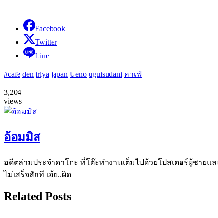
Facebook
Twitter
Line
#cafe
den
iriya
japan
Ueno
uguisudani
คาเฟ่
3,204
views
อ้อมมิส
อดีตล่ามประจำดาโกะ ที่โต๊ะทำงานเต็มไปด้วยโปสเตอร์ผู้ชายและ
ไม่เสร็จสักที เอ้ย..ผิด
Related Posts