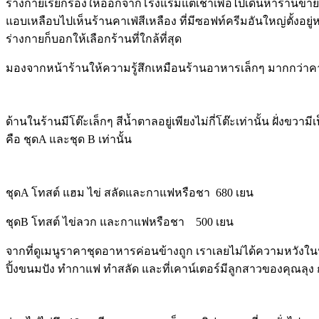
ร่างกายเรียกร้องให้ออกจากโรงแรมแต่เช้าเพื่อไปเดินหาร้านขาย
แอบเหลือบไปเห็นร้านคาเฟ่สีเหลือง ที่มีซอฟท์ครีมอันใหญ่ตั้งอยู
ร่างกายก็บอกให้เลือกร้านที่ใกล้ที่สุด
มองจากหน้าร้านให้ความรู้สึกเหมือนร้านอาหารเล็กๆ มากกว่าคาเฟ่ 
ด้านในร้านมีโต๊ะเล็กๆ สีน้ำตาลอยู่เพียงไม่กี่โต๊ะเท่านั้น ฝั่งขว
คือ ชุดA และชุด B เท่านั้น
ชุดA โทสต์ แฮม ไข่ สลัดและกาแฟหรือชา 680 เยน
ชุดB โทสต์ ไข่ลวก และกาแฟหรือชา 500 เยน
จากที่ดูเมนูราคาชุดอาหารค่อนข้างถูก เราเลยไม่ได้ความหวังใน
ปิ้งขนมปัง ทำกาแฟ ทำสลัด และที่เคาน์เตอร์มีลูกสาวของคุณลุง 