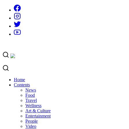
Skip
to
content
Home
Contents
News
Food
Travel
Wellness
Art & Culture
Entertainment
People
Video