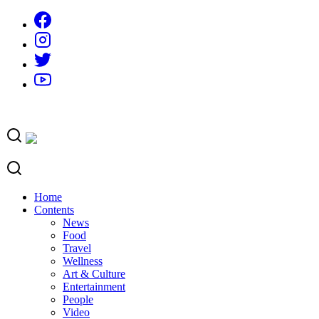
Skip
to
content
Home
Contents
News
Food
Travel
Wellness
Art & Culture
Entertainment
People
Video