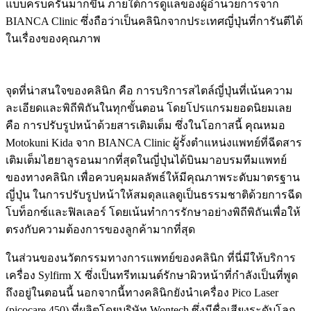
แบบครบครันมากขึ้น ภายใต้การดูแลของผู้อำนวยการจาก
BIANCA Clinic ซึ่งถือว่าเป็นคลินิกจากประเทศญี่ปุ่นที่การันตีได้
ในเรื่องของคุณภาพ
จุดที่น่าสนใจของคลินิก คือ การบริการสไตล์ญี่ปุ่นที่เน้นความ
ละเอียดและพิถีพิถันในทุกขั้นตอน โดยโปรแกรมยอดนิยมเลย
คือ การปรับรูปหน้าด้วยสารเติมเต็ม ซึ่งในโอกาสนี้ คุณหมอ
Motokuni Kida จาก BIANCA Clinic ผู้รั้งตำแหน่งแพทย์ที่ฉีดสาร
เติมเต็มไฮยาลูรอนมากที่สุดในญี่ปุ่นได้บินมาอบรมทีมแพทย์
ของทางคลินิก เพื่อควบคุมผลลัพธ์ให้มีคุณภาพระดับมาตรฐาน
ญี่ปุ่น ในการปรับรูปหน้าให้สมดุลแลดูเป็นธรรมชาติด้วยการฉีด
โบท็อกซ์และฟิลเลอร์ โดยเน้นทำการรักษาอย่างพิถีพิถันเพื่อให้
ตรงกับความต้องการของลูกค้ามากที่สุด
ในส่วนของนวัตกรรมทางการแพทย์ของคลินิก ที่นี่มีให้บริการ
เครื่อง Sylfirm X ซึ่งเป็นทรีทเมนต์รักษาผิวหน้าที่กำลังเป็นที่พูด
ถึงอยู่ในตอนนี้ นอกจากนี้ทางคลินิกยังนำเครื่อง Pico Laser
(picocare 450) ที่ผลิตโดยบริษัท Wontech ซึ่งมีชื่อเสียงระดับโลก