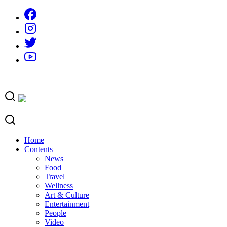
Skip
to
content
Home
Contents
News
Food
Travel
Wellness
Art & Culture
Entertainment
People
Video