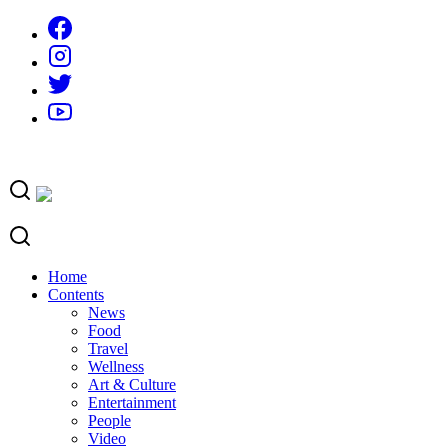
Skip
to
content
Home
Contents
News
Food
Travel
Wellness
Art & Culture
Entertainment
People
Video