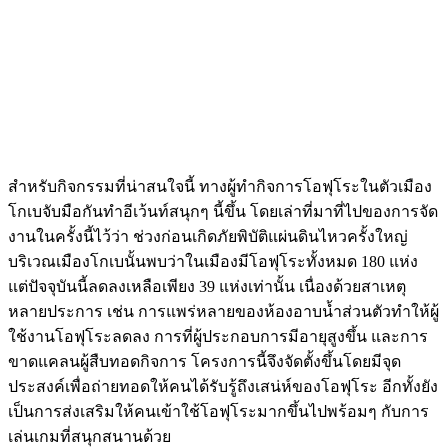
สำหรับกิจกรรมที่น่าสนใจนี้ ทางผู้ทำกิจการโอฟุโระในตัวเมือง
โกเบจับมือกันทำอีเว้นท์สนุกๆ นี้ขึ้น โดยเล่าที่มาที่ไปของการจัด
งานในครั้งนี้ไว้ว่า ช่วงก่อนเกิดภัยพิบัติแผ่นดินไหวครั้งใหญ่
บริเวณเมืองโกเบนั้นพบว่าในเมืองมีโอฟุโระทั้งหมด 180 แห่ง
แต่ปัจจุบันนี้ลดลงเหลือเพียง 39 แห่งเท่านั้น เนื่องด้วยสาเหตุ
หลายประการ เช่น การแพร่หลายของห้องอาบน้ำส่วนตัวทำให้ผู้
ใช้งานโอฟุโระลดลง การที่ผู้ประกอบการมีอายุสูงขึ้น และการ
ขาดแคลนผู้สืบทอดกิจการ โครงการนี้จึงจัดตั้งขึ้นโดยมีจุด
ประสงค์เพื่อถ่ายทอดให้คนได้รับรู้ถึงเสน่ห์ของโอฟุโระ อีกทั้งยัง
เป็นการส่งเสริมให้คนเข้าใช้โอฟุโระมากขึ้นไปพร้อมๆ กับการ
เล่นเกมที่สนุกสนานด้วย