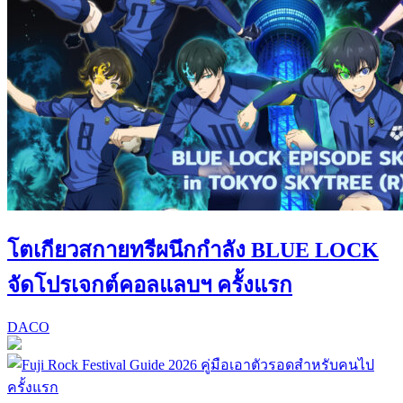
โตเกียวสกายทรีผนึกกำลัง BLUE LOCK
จัดโปรเจกต์คอลแลบฯ ครั้งแรก
DACO