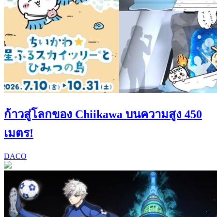
ก้าวสู่โลกของ Chiikawa บนความสูง 450
เมตร!
DACO