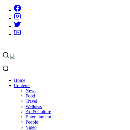
Skip
to
content
Home
Contents
News
Food
Travel
Wellness
Art & Culture
Entertainment
People
Video