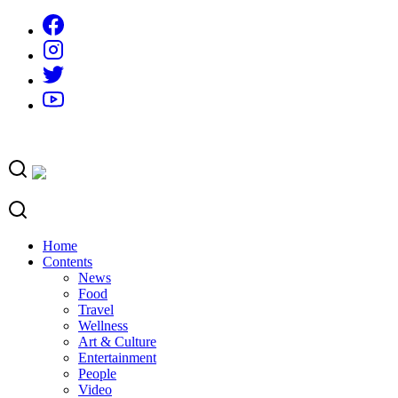
Skip
to
content
Home
Contents
News
Food
Travel
Wellness
Art & Culture
Entertainment
People
Video