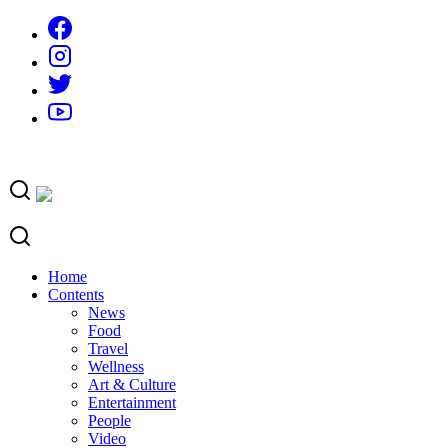
Skip
to
content
Home
Contents
News
Food
Travel
Wellness
Art & Culture
Entertainment
People
Video