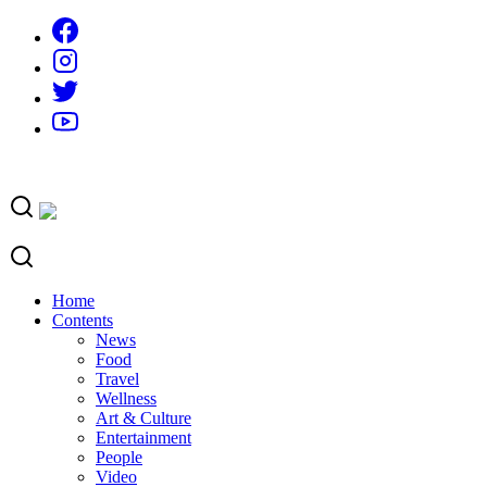
Skip
to
content
Home
Contents
News
Food
Travel
Wellness
Art & Culture
Entertainment
People
Video