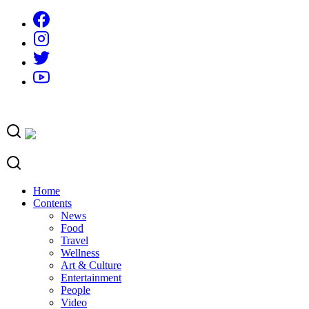
Skip
to
content
Home
Contents
News
Food
Travel
Wellness
Art & Culture
Entertainment
People
Video