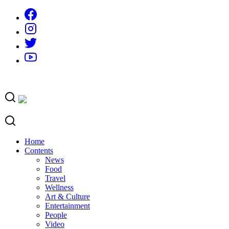
Skip
to
content
Home
Contents
News
Food
Travel
Wellness
Art & Culture
Entertainment
People
Video