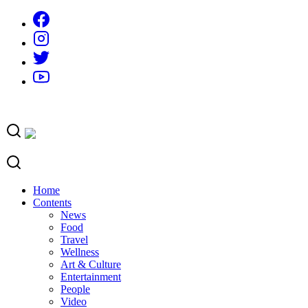
Skip
to
content
Home
Contents
News
Food
Travel
Wellness
Art & Culture
Entertainment
People
Video