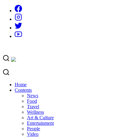
Skip
to
content
Home
Contents
News
Food
Travel
Wellness
Art & Culture
Entertainment
People
Video