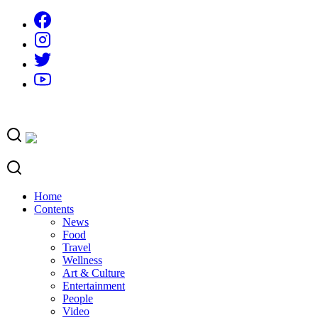
Skip
to
content
Home
Contents
News
Food
Travel
Wellness
Art & Culture
Entertainment
People
Video