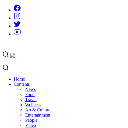
Skip
to
content
Home
Contents
News
Food
Travel
Wellness
Art & Culture
Entertainment
People
Video