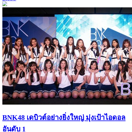
BNK48 เดบิวต์อย่างยิ่งใหญ่ มุ่งเป้าไอดอล
อันดับ 1