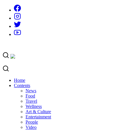
Skip
to
content
Home
Contents
News
Food
Travel
Wellness
Art & Culture
Entertainment
People
Video