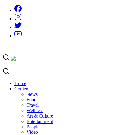
Skip
to
content
Home
Contents
News
Food
Travel
Wellness
Art & Culture
Entertainment
People
Video