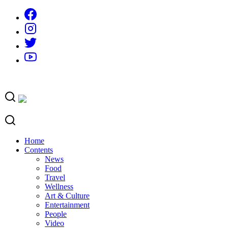
Skip
to
content
Home
Contents
News
Food
Travel
Wellness
Art & Culture
Entertainment
People
Video