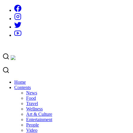
Skip
to
content
Home
Contents
News
Food
Travel
Wellness
Art & Culture
Entertainment
People
Video