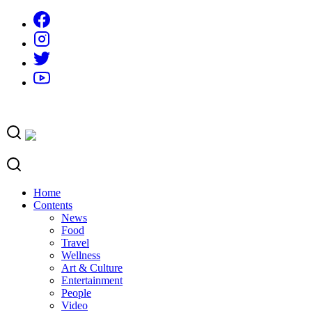
Skip
to
content
Home
Contents
News
Food
Travel
Wellness
Art & Culture
Entertainment
People
Video