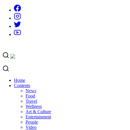
Skip
to
content
Home
Contents
News
Food
Travel
Wellness
Art & Culture
Entertainment
People
Video