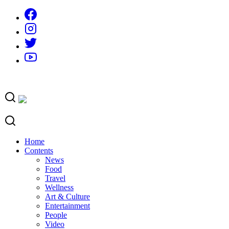
Skip
to
content
Home
Contents
News
Food
Travel
Wellness
Art & Culture
Entertainment
People
Video