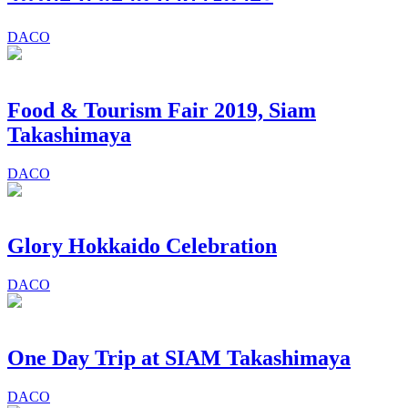
DACO
Food & Tourism Fair 2019, Siam
Takashimaya
DACO
Glory Hokkaido Celebration
DACO
One Day Trip at SIAM Takashimaya
DACO